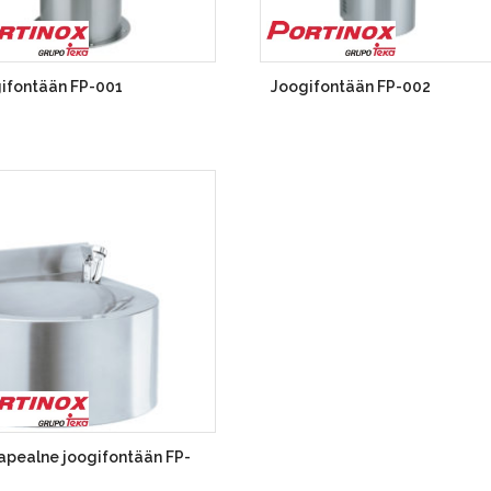
ifontään FP-001
Joogifontään FP-002
apealne joogifontään FP-