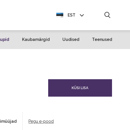
EST
ENG
upid
Kaubamärgid
Uudised
Teenused
KÜSI LISA
imüüjad
Pegu e-pood