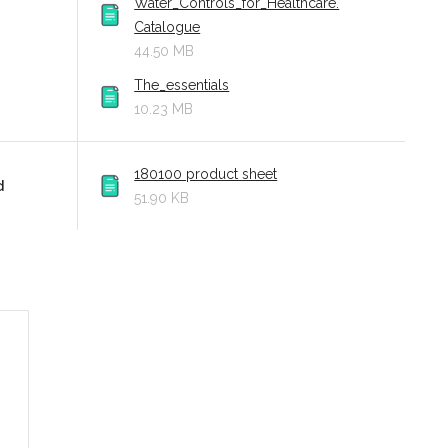
Water_Controls_for_Healthcare.
Catalogue
44.50 MB
The_essentials
10.23 MB
180100 product sheet
d
51.90 KB