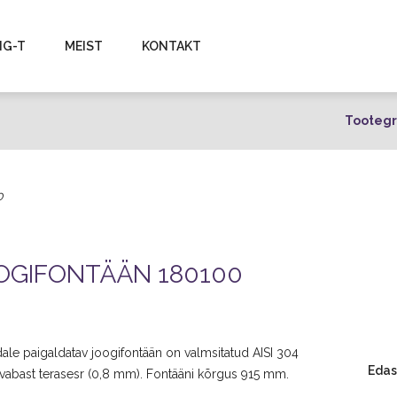
NG-T
MEIST
KONTAKT
Tootegr
0
OGIFONTÄÄN 180100
ale paigaldatav joogifontään on valmsitatud AISI 304
Edas
vabast terasesr (0,8 mm). Fontääni kõrgus 915 mm.