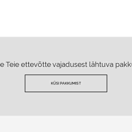
 Teie ettevõtte vajadusest lähtuva pak
KÜSI PAKKUMIST