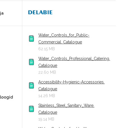
ja
Water_Controls_for_Public-
Commercial. Catalogue
62.15 MB
Water_Controls_Professional_Catering.
Catalogue
22.60 MB
Accessibility-Hygienic-Accessories.
Catalogue
14.26 MB
loogid
Stainless_Steel_Sanitary_Ware.
Catalogue
19.14 MB