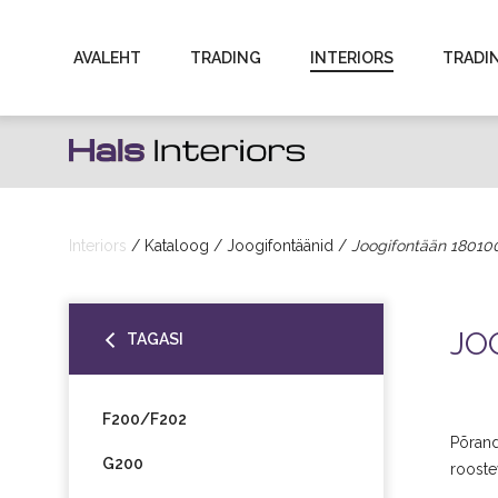
Hals
AVALEHT
TRADING
INTERIORS
TRADI
Interiors
|
Sanitaartehniliste
toodete
Interiors
Kataloog
Joogifontäänid
Joogifontään 18010
import
JO
ning
TAGASI
hulgimüük
F200/F202
Põrand
G200
rooste