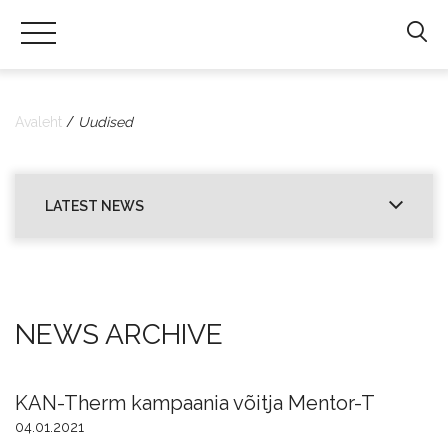
Hals
|
Sanitaartehniliste
Avaleht
Uudised
toodete
import
ning
LATEST NEWS
hulgimüük
NEWS ARCHIVE
KAN-Therm kampaania võitja Mentor-T
04.01.2021