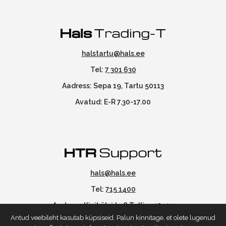
halstartu@hals.ee
Tel:
7 301 630
Aadress: Sepa 19, Tartu 50113
Avatud: E-R 7.30-17.00
hals@hals.ee
Tel:
715 1400
Aadress: Kivikülvi tn 8 Tallinn 12919
Antud veebileht kasutab küpsiseid. Palun kinnitage, et olete lugenud
Avatud: E-R 7.30 - 17.00