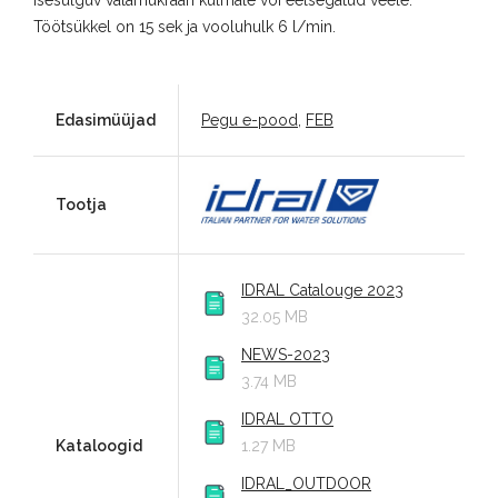
Isesulguv valamukraan külmale või eelsegatud veele.
Töötsükkel on 15 sek ja vooluhulk 6 l/min.
Edasimüüjad
Pegu e-pood
,
FEB
Tootja
IDRAL Catalouge 2023
32.05 MB
NEWS-2023
3.74 MB
IDRAL OTTO
Kataloogid
1.27 MB
IDRAL_OUTDOOR