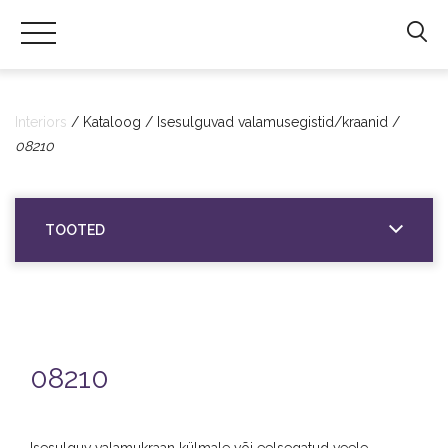
Hals
Interiors
|
Interiors
Kataloog
Isesulguvad valamusegistid/kraanid
Sanitaartehniliste
08210
toodete
import
ning
TOOTED
hulgimüük
08210