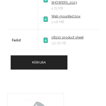
SHOWERS_2023
4.75 MB
Wall-mounted box
2.08 MB
08210 product sheet
Failid
137.36 KB
KÜSI LISA