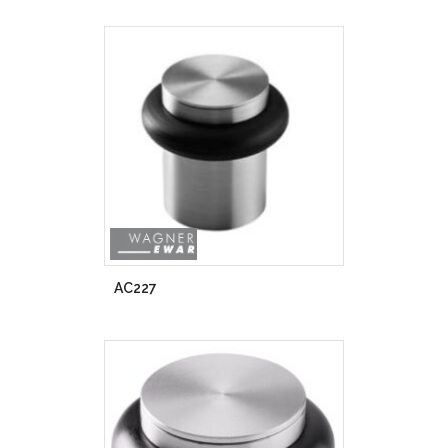
AC227