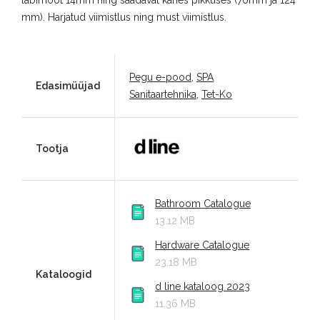
läbimõõt 14mm ning saadaval kahes pikkuses (70mm ja 124
mm). Harjatud viimistlus ning must viimistlus.
Pegu e-pood
,
SPA
Edasimüüjad
Sanitaartehnika
,
Tet-Ko
Tootja
Bathroom Catalogue
13.12 MB
Hardware Catalogue
23.18 MB
Kataloogid
d line kataloog 2023
11.36 MB