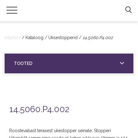
Hals
Interiors
|
Interiors
Kataloog
Uksestopperid
14.5060.P4.002
Sanitaartehniliste
toodete
import
TOOTED
ning
hulgimüük
14.5060.P4.002
Roostevabast terasest ukestopper seinale. Stopperi