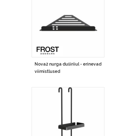
Nova2 nurga duširiiul - erinevad
viimistlused