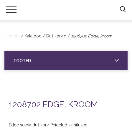
Hals
Interiors
|
Interiors
Kataloog
Dušikorvid
1208702 Edge, kroom
Sanitaartehniliste
toodete
import
TOOTED
ning
hulgimüük
1208702 EDGE, KROOM
Edge seeria dušikorv. Peidetud kinnitused