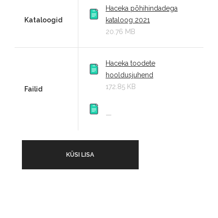
Haceka põhihindadega
Kataloogid
kataloog 2021
20.76 MB
Haceka toodete
hooldusjuhend
172.85 KB
Failid
—
KÜSI LISA