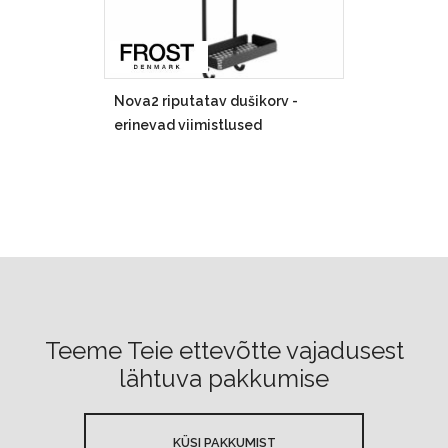
Nova2 riputatav dušikorv -
erinevad viimistlused
Teeme Teie ettevõtte vajadusest
lähtuva pakkumise
KÜSI PAKKUMIST