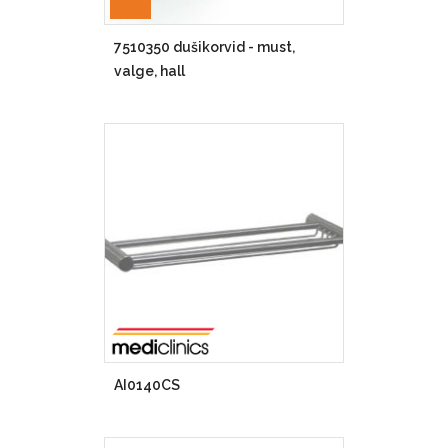
7510350 dušikorvid - must,
valge, hall
AI0140CS