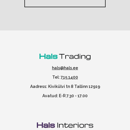
hals@hals.ee
Tel:
715 1400
Aadress: Kivikülvi tn 8 Tallinn 12919
Avatud: E-R 7.30 - 17.00