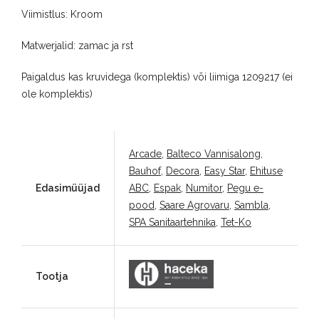
Viimistlus: Kroom
Matwerjalid: zamac ja rst
Paigaldus kas kruvidega (komplektis) või liimiga 1209217 (ei
ole komplektis)
Arcade
,
Balteco Vannisalong
,
Bauhof
,
Decora
,
Easy Star
,
Ehituse
Edasimüüjad
ABC
,
Espak
,
Numitor
,
Pegu e-
pood
,
Saare Agrovaru
,
Sambla
,
SPA Sanitaartehnika
,
Tet-Ko
Tootja