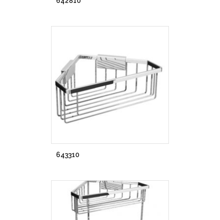
642810
643310